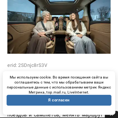
erid: 2SDnjc8rS3V
Мы используем cookie. Во время посещения сайта вы
Поездка на выходные за город, отпуск на
соглашаетесь с тем, что мы обрабатываем ваши
Черном море, путешествие по Золотому
персональные данные с использованием метрик Яндекс
кольцу или автотур на Алтай – все больше
Метрика, top.mail.ru, LiveInternet.
россиян выбирают именно автомобиль. Он
Я согласен
позволяет не зависеть от расписания
поездов и самолетов, менять маршрут по