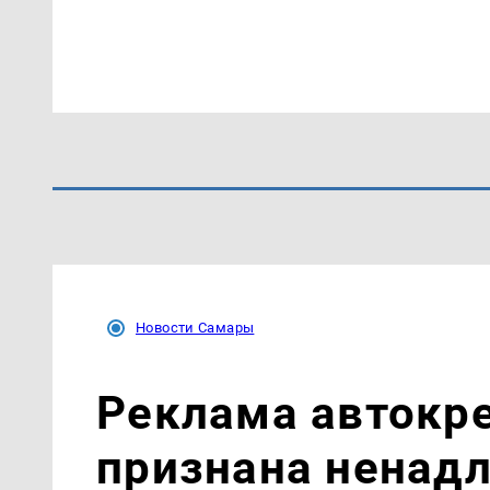
Новости Самары
Реклама автокр
признана ненад