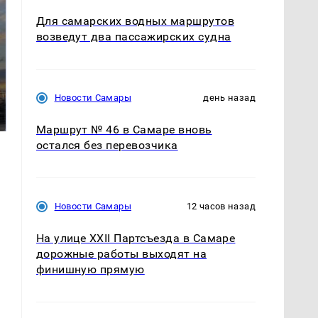
Для самарских водных маршрутов
возведут два пассажирских судна
СМИ: В Химках на
полицейскую
В магазинах России
Новости Самары
день назад
машину напали и
ажиотаж из-за этого
подожгли.
продукта: что купить?
Маршрут № 46 в Самаре вновь
остался без перевозчика
Новости Самары
12 часов назад
На улице XXII Партсъезда в Самаре
дорожные работы выходят на
финишную прямую