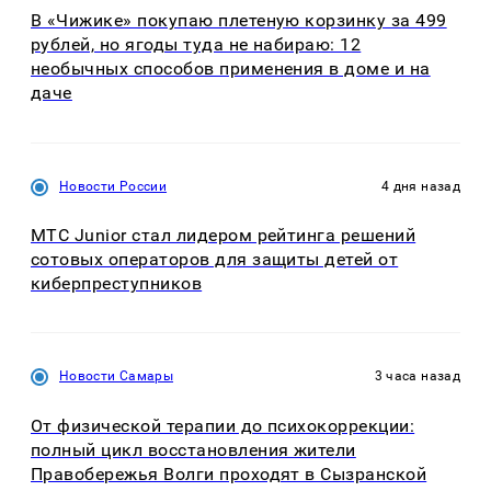
В «Чижике» покупаю плетеную корзинку за 499
рублей, но ягоды туда не набираю: 12
необычных способов применения в доме и на
даче
Новости России
4 дня назад
МТС Junior стал лидером рейтинга решений
сотовых операторов для защиты детей от
киберпреступников
Новости Самары
3 часа назад
От физической терапии до психокоррекции:
полный цикл восстановления жители
Правобережья Волги проходят в Сызранской