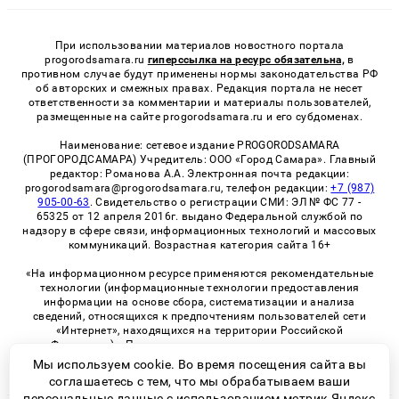
При использовании материалов новостного портала
progorodsamara.ru
гиперссылка на ресурс обязательна,
в
противном случае будут применены нормы законодательства РФ
об авторских и смежных правах. Редакция портала не несет
ответственности за комментарии и материалы пользователей,
размещенные на сайте progorodsamara.ru и его субдоменах.
Наименование: сетевое издание PROGORODSAMARA
(ПРОГОРОДСАМАРА) Учредитель: ООО «Город Самара». Главный
редактор: Романова А.А. Электронная почта редакции:
progorodsamara@progorodsamara.ru, телефон редакции:
+7 (987)
905-00-63
. Свидетельство о регистрации СМИ: ЭЛ № ФС 77 -
65325 от 12 апреля 2016г. выдано Федеральной службой по
надзору в сфере связи, информационных технологий и массовых
коммуникаций. Возрастная категория сайта 16+
«На информационном ресурсе применяются рекомендательные
технологии (информационные технологии предоставления
информации на основе сбора, систематизации и анализа
сведений, относящихся к предпочтениям пользователей сети
«Интернет», находящихся на территории Российской
Федерации)». Правила применения рекомендательных
технологий в виджетах рекламно-обменной сети
«СМИ2» (PDF)
Мы используем cookie. Во время посещения сайта вы
соглашаетесь с тем, что мы обрабатываем ваши
персональные данные с использованием метрик Яндекс