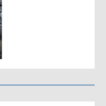
На Урале из казны
Не ешьте эту
были украдены 18
готовую еду из
миллионов рублей
магазина: список