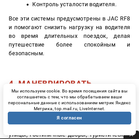
Контроль усталости водителя.
Все эти системы предусмотрены в JAC RF8
и помогают снизить нагрузку на водителя
во время длительных поездок, делая
путешествие более спокойным и
безопасным.
4. МАНЕВРИРОВАТЬ
ДОЛЖНО БЫТЬ ЛЕГКО ДАЖЕ
Мы используем cookie. Во время посещения сайта вы
соглашаетесь с тем, что мы обрабатываем ваши
В НЕЗНАКОМОМ ГОРОДЕ
персональные данные с использованием метрик Яндекс
Метрика, top.mail.ru, LiveInternet.
Практически любое большое путешествие
Я согласен
заканчивается поиском парковки. Узкие
улицы, гостиничные дворы, туристические