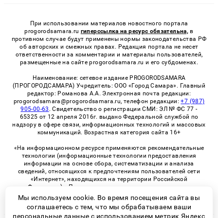
При использовании материалов новостного портала
progorodsamara.ru
гиперссылка на ресурс обязательна,
в
противном случае будут применены нормы законодательства РФ
об авторских и смежных правах. Редакция портала не несет
ответственности за комментарии и материалы пользователей,
размещенные на сайте progorodsamara.ru и его субдоменах.
Наименование: сетевое издание PROGORODSAMARA
(ПРОГОРОДСАМАРА) Учредитель: ООО «Город Самара». Главный
редактор: Романова А.А. Электронная почта редакции:
progorodsamara@progorodsamara.ru, телефон редакции:
+7 (987)
905-00-63
. Свидетельство о регистрации СМИ: ЭЛ № ФС 77 -
65325 от 12 апреля 2016г. выдано Федеральной службой по
надзору в сфере связи, информационных технологий и массовых
коммуникаций. Возрастная категория сайта 16+
«На информационном ресурсе применяются рекомендательные
технологии (информационные технологии предоставления
информации на основе сбора, систематизации и анализа
сведений, относящихся к предпочтениям пользователей сети
«Интернет», находящихся на территории Российской
Федерации)». Правила применения рекомендательных
технологий в виджетах рекламно-обменной сети
«СМИ2» (PDF)
Мы используем cookie. Во время посещения сайта вы
соглашаетесь с тем, что мы обрабатываем ваши
персональные данные с использованием метрик Яндекс