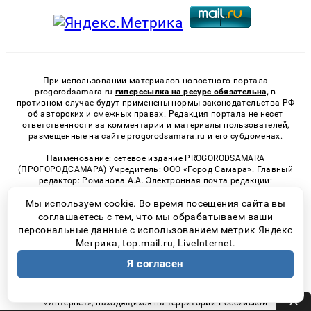
При использовании материалов новостного портала
progorodsamara.ru
гиперссылка на ресурс обязательна,
в
противном случае будут применены нормы законодательства РФ
об авторских и смежных правах. Редакция портала не несет
ответственности за комментарии и материалы пользователей,
размещенные на сайте progorodsamara.ru и его субдоменах.
Наименование: сетевое издание PROGORODSAMARA
(ПРОГОРОДСАМАРА) Учредитель: ООО «Город Самара». Главный
редактор: Романова А.А. Электронная почта редакции:
progorodsamara@progorodsamara.ru, телефон редакции:
+7 (987)
Мы используем cookie. Во время посещения сайта вы
905-00-63
. Свидетельство о регистрации СМИ: ЭЛ № ФС 77 -
65325 от 12 апреля 2016г. выдано Федеральной службой по
соглашаетесь с тем, что мы обрабатываем ваши
надзору в сфере связи, информационных технологий и массовых
персональные данные с использованием метрик Яндекс
коммуникаций. Возрастная категория сайта 16+
Метрика, top.mail.ru, LiveInternet.
«На информационном ресурсе применяются рекомендательные
Я согласен
технологии (информационные технологии предоставления
информации на основе сбора, систематизации и анализа
сведений, относящихся к предпочтениям пользователей сети
«Интернет», находящихся на территории Российской