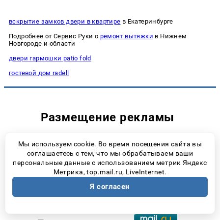
вскрытие замков двери в квартире
в Екатеринбурге
Подробнее от Сервис Руки о
ремонт вытяжки
в Нижнем
Новгороде и области
двери гармошки patio fold
гостевой дом radell
Размещение рекламы
8 (927) 018-49-24
Мы используем cookie. Во время посещения сайта вы
соглашаетесь с тем, что мы обрабатываем ваши
sales@progorodsamara.ru
персональные данные с использованием метрик Яндекс
Метрика, top.mail.ru, LiveInternet.
Я согласен
Наша статистика