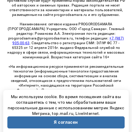
противном случае будут применены нормы законодательства РФ
об авторских и смежных правах. Редакция портала не несет
ответственности за комментарии и материалы пользователей,
размещенные на сайте progorodsamara.ru и его субдоменах.
Наименование: сетевое издание PROGORODSAMARA
(ПРОГОРОДСАМАРА) Учредитель: ООО «Город Самара». Главный
редактор: Романова А.А. Электронная почта редакции:
progorodsamara@progorodsamara.ru, телефон редакции:
+7 (987)
905-00-63
. Свидетельство о регистрации СМИ: ЭЛ № ФС 77 -
65325 от 12 апреля 2016г. выдано Федеральной службой по
надзору в сфере связи, информационных технологий и массовых
коммуникаций. Возрастная категория сайта 16+
«На информационном ресурсе применяются рекомендательные
технологии (информационные технологии предоставления
информации на основе сбора, систематизации и анализа
сведений, относящихся к предпочтениям пользователей сети
«Интернет», находящихся на территории Российской
Федерации)». Правила применения рекомендательных
технологий в виджетах рекламно-обменной сети
«СМИ2» (PDF)
Мы используем cookie. Во время посещения сайта вы
соглашаетесь с тем, что мы обрабатываем ваши
персональные данные с использованием метрик Яндекс
Метрика, top.mail.ru, LiveInternet.
© 2026 «ProGorodSamara» | Все права защищены
Я согласен
Возрастная категория сайта 16+
Политика конфиденциальности