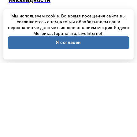
инвалидности
Мы используем cookie. Во время посещения сайта вы
соглашаетесь с тем, что мы обрабатываем ваши
персональные данные с использованием метрик Яндекс
Новости Самары
час назад
Метрика, top.mail.ru, LiveInternet.
6 августа в Самарской области введен
Я согласен
временный запрет на полеты
Новости Самары
час назад
С 8 августа закроют путепровод на дороге
Самара — Большая Черниговка