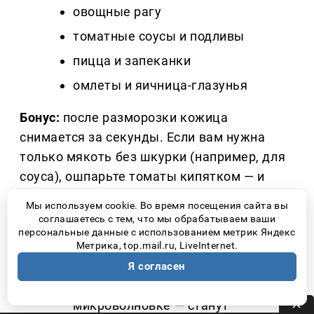
овощные рагу
томатные соусы и подливы
пицца и запеканки
омлеты и яичница-глазунья
Бонус:
после разморозки кожица
снимается за секунды. Если вам нужна
только мякоть без шкурки (например, для
соуса), ошпарьте томаты кипятком — и
кожица отойдёт плёнкой.
Мы используем cookie. Во время посещения сайта вы
соглашаетесь с тем, что мы обрабатываем ваши
Главные правила, чтобы не
персональные данные с использованием метрик Яндекс
Метрика, top.mail.ru, LiveInternet.
испортить
Я согласен
Не размораживайте помидоры в
микроволновке — станут