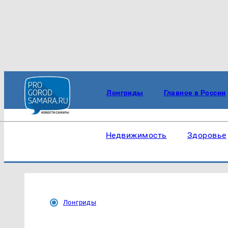
Лонгриды
Главное в России
Недвижимость
Здоровье
Лонгриды