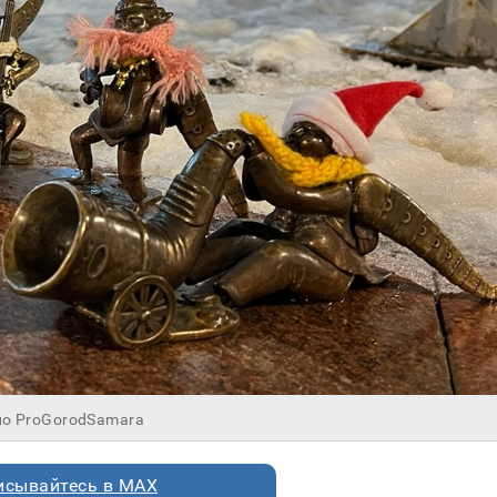
но ProGorodSamara
исывайтесь в MAX