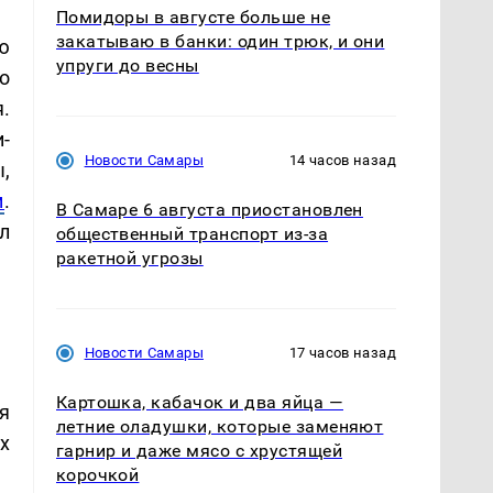
Помидоры в августе больше не
закатываю в банки: один трюк, и они
ю
упруги до весны
о
.
-
Новости Самары
14 часов назад
,
м
.
В Самаре 6 августа приостановлен
л
общественный транспорт из-за
ракетной угрозы
Новости Самары
17 часов назад
Картошка, кабачок и два яйца —
я
летние оладушки, которые заменяют
х
гарнир и даже мясо с хрустящей
корочкой