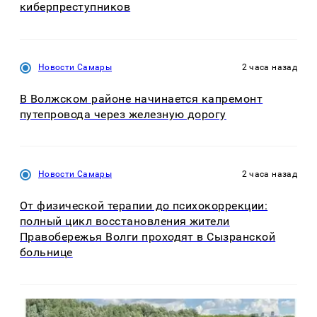
киберпреступников
Новости Самары
2 часа назад
В Волжском районе начинается капремонт
путепровода через железную дорогу
Новости Самары
2 часа назад
От физической терапии до психокоррекции:
полный цикл восстановления жители
Правобережья Волги проходят в Сызранской
больнице