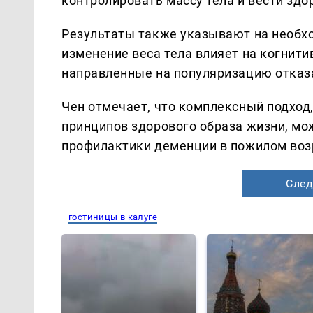
контролировать массу тела и вести здо
Результаты также указывают на необх
изменение веса тела влияет на когнит
направленные на популяризацию отказ
Чен отмечает, что комплексный подхо
принципов здорового образа жизни, м
профилактики деменции в пожилом воз
След
гостиницы в калуге