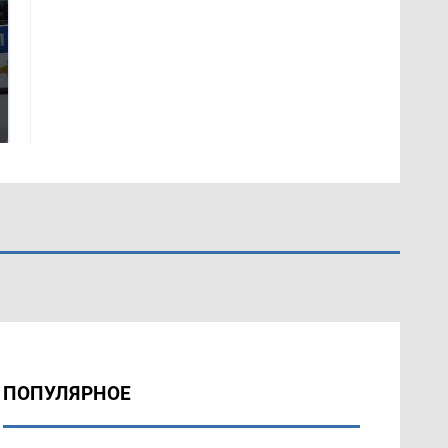
Где будет встреча
На Урале из казны
президентов США и
были украдены 18
России: Европа?
миллионов рублей
ПОПУЛЯРНОЕ