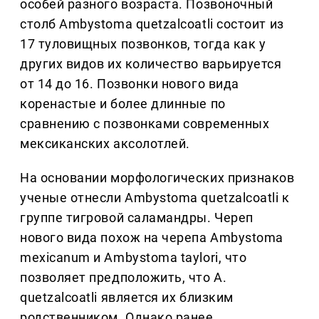
особей разного возраста. Позвоночный
столб Ambystoma quetzalcoatli состоит из
17 туловищных позвонков, тогда как у
других видов их количество варьируется
от 14 до 16. Позвонки нового вида
коренастые и более длинные по
сравнению с позвонками современных
мексиканских аксолотлей.
На основании морфологических признаков
ученые отнесли Ambystoma quetzalcoatli к
группе тигровой саламандры. Череп
нового вида похож на черепа Ambystoma
mexicanum и Ambystoma taylori, что
позволяет предположить, что A.
quetzalcoatli является их близким
родственником. Однако ранее