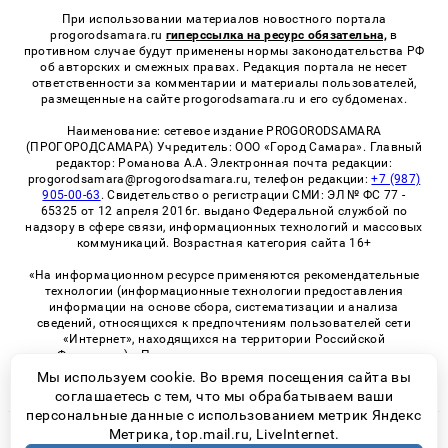
При использовании материалов новостного портала
progorodsamara.ru
гиперссылка на ресурс обязательна,
в
противном случае будут применены нормы законодательства РФ
об авторских и смежных правах. Редакция портала не несет
ответственности за комментарии и материалы пользователей,
размещенные на сайте progorodsamara.ru и его субдоменах.
Наименование: сетевое издание PROGORODSAMARA
(ПРОГОРОДСАМАРА) Учредитель: ООО «Город Самара». Главный
редактор: Романова А.А. Электронная почта редакции:
progorodsamara@progorodsamara.ru, телефон редакции:
+7 (987)
905-00-63
. Свидетельство о регистрации СМИ: ЭЛ № ФС 77 -
65325 от 12 апреля 2016г. выдано Федеральной службой по
надзору в сфере связи, информационных технологий и массовых
коммуникаций. Возрастная категория сайта 16+
«На информационном ресурсе применяются рекомендательные
технологии (информационные технологии предоставления
информации на основе сбора, систематизации и анализа
сведений, относящихся к предпочтениям пользователей сети
«Интернет», находящихся на территории Российской
Федерации)». Правила применения рекомендательных
технологий в виджетах рекламно-обменной сети
«СМИ2» (PDF)
Мы используем cookie. Во время посещения сайта вы
соглашаетесь с тем, что мы обрабатываем ваши
персональные данные с использованием метрик Яндекс
Метрика, top.mail.ru, LiveInternet.
© 2026 «ProGorodSamara» | Все права защищены