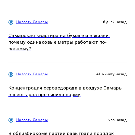
Новости Самары
6 дней назад
Самарская квартира на бумаге и в жизни:
почему одинаковые метры работают по-
разному?
Новости Самары
41 минуту назад
Концентрация сероводорода в воздухе Самары
в шесть раз превысила норму
Новости Самары
час назад
В облизбиркоме партии разыграли порядок