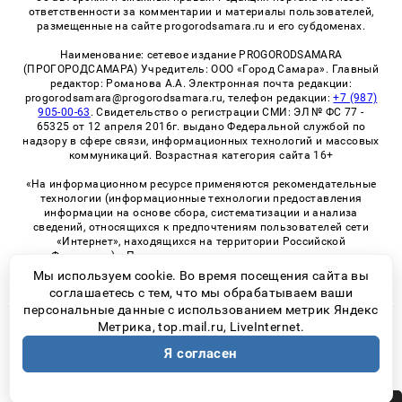
ответственности за комментарии и материалы пользователей,
размещенные на сайте progorodsamara.ru и его субдоменах.
Наименование: сетевое издание PROGORODSAMARA
(ПРОГОРОДСАМАРА) Учредитель: ООО «Город Самара». Главный
редактор: Романова А.А. Электронная почта редакции:
progorodsamara@progorodsamara.ru, телефон редакции:
+7 (987)
905-00-63
. Свидетельство о регистрации СМИ: ЭЛ № ФС 77 -
65325 от 12 апреля 2016г. выдано Федеральной службой по
надзору в сфере связи, информационных технологий и массовых
коммуникаций. Возрастная категория сайта 16+
«На информационном ресурсе применяются рекомендательные
технологии (информационные технологии предоставления
информации на основе сбора, систематизации и анализа
сведений, относящихся к предпочтениям пользователей сети
«Интернет», находящихся на территории Российской
Федерации)». Правила применения рекомендательных
технологий в виджетах рекламно-обменной сети
«СМИ2» (PDF)
Мы используем cookie. Во время посещения сайта вы
соглашаетесь с тем, что мы обрабатываем ваши
персональные данные с использованием метрик Яндекс
Метрика, top.mail.ru, LiveInternet.
© 2026 «ProGorodSamara» | Все права защищены
Я согласен
Возрастная категория сайта 16+
Политика конфиденциальности