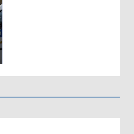
Где будет встреча
На Урале из казны
президентов США и
были украдены 18
России: Европа?
миллионов рублей