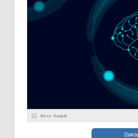
Фото: freepik
Подп