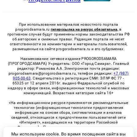
При использовании материалов новостного портала
progorodsamara.ru
гиперссылка на ресурс обязательна,
в
противном случае будут применены нормы законодательства РФ
об авторских и смежных правах. Редакция портала не несет
ответственности за комментарии и материалы пользователей,
размещенные на сайте progorodsamara.ru и его субдоменах.
Наименование: сетевое издание PROGORODSAMARA
(ПРОГОРОДСАМАРА) Учредитель: ООО «Город Самара». Главный
редактор: Романова А.А. Электронная почта редакции:
progorodsamara@progorodsamara.ru, телефон редакции:
+7 (987)
905-00-63
. Свидетельство о регистрации СМИ: ЭЛ № ФС 77 -
65325 от 12 апреля 2016г. выдано Федеральной службой по
надзору в сфере связи, информационных технологий и массовых
коммуникаций. Возрастная категория сайта 16+
«На информационном ресурсе применяются рекомендательные
технологии (информационные технологии предоставления
информации на основе сбора, систематизации и анализа
сведений, относящихся к предпочтениям пользователей сети
«Интернет», находящихся на территории Российской
Федерации)». Правила применения рекомендательных
технологий в виджетах рекламно-обменной сети
«СМИ2» (PDF)
Мы используем cookie. Во время посещения сайта вы