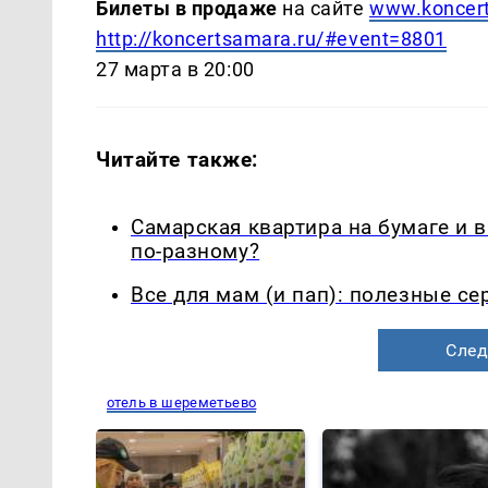
Билеты в продаже
на сайте
www.koncer
http://koncertsamara.ru/#event=8801
27 марта в 20:00
Читайте также:
Самарская квартира на бумаге и 
по-разному?
Все для мам (и пап): полезные с
След
отель в шереметьево