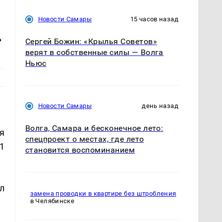
Новости Самары
15 часов назад
»
Сергей Божин: «Крылья Советов»
верят в собственные силы — Волга
Ньюс
Новости Самары
день назад
Волга, Самара и бесконечное лето:
я
спецпроект о местах, где лето
1
становится воспоминанием
л
замена проводки в квартире без штробления
в Челябинске