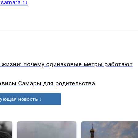
tsamara.ru
в жизни: почему одинаковые метры работают
ервисы Самары для родительства
ующая новость ↓