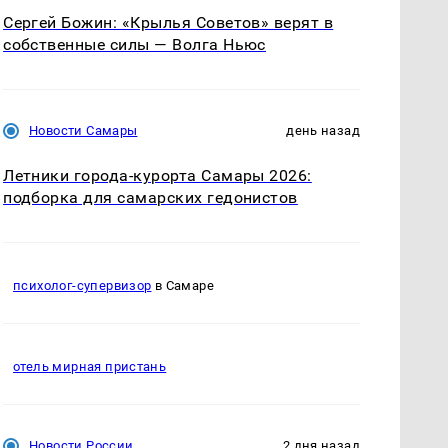
Сергей Божин: «Крылья Советов» верят в
собственные силы — Волга Ньюс
Новости Самары
день назад
Летники города-курорта Самары 2026:
подборка для самарских гедонистов
психолог-супервизор
в Самаре
отель мирная пристань
Новости России
2 дня назад