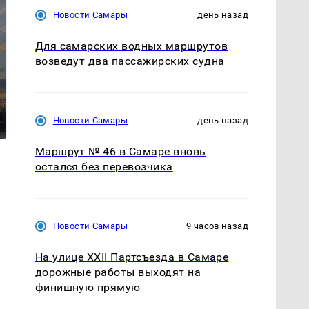
Новости Самары
день назад
Для самарских водных маршрутов
возведут два пассажирских судна
СМИ: В Химках на
полицейскую
В магазинах России
машину напали и
ажиотаж из-за этого
Новости Самары
день назад
подожгли.
продукта: что купить?
Маршрут № 46 в Самаре вновь
остался без перевозчика
Новости Самары
9 часов назад
На улице XXII Партсъезда в Самаре
дорожные работы выходят на
финишную прямую