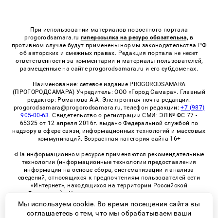
При использовании материалов новостного портала
progorodsamara.ru
гиперссылка на ресурс обязательна,
в
противном случае будут применены нормы законодательства РФ
об авторских и смежных правах. Редакция портала не несет
ответственности за комментарии и материалы пользователей,
размещенные на сайте progorodsamara.ru и его субдоменах.
Наименование: сетевое издание PROGORODSAMARA
(ПРОГОРОДСАМАРА) Учредитель: ООО «Город Самара». Главный
редактор: Романова А.А. Электронная почта редакции:
progorodsamara@progorodsamara.ru, телефон редакции:
+7 (987)
905-00-63
. Свидетельство о регистрации СМИ: ЭЛ № ФС 77 -
65325 от 12 апреля 2016г. выдано Федеральной службой по
надзору в сфере связи, информационных технологий и массовых
коммуникаций. Возрастная категория сайта 16+
«На информационном ресурсе применяются рекомендательные
технологии (информационные технологии предоставления
информации на основе сбора, систематизации и анализа
сведений, относящихся к предпочтениям пользователей сети
«Интернет», находящихся на территории Российской
Федерации)». Правила применения рекомендательных
технологий в виджетах рекламно-обменной сети
«СМИ2» (PDF)
Мы используем cookie. Во время посещения сайта вы
соглашаетесь с тем, что мы обрабатываем ваши