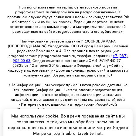
При использовании материалов новостного портала
progorodsamara.ru
гиперссылка на ресурс обязательна,
в
противном случае будут применены нормы законодательства РФ
об авторских и смежных правах. Редакция портала не несет
ответственности за комментарии и материалы пользователей,
размещенные на сайте progorodsamara.ru и его субдоменах.
Наименование: сетевое издание PROGORODSAMARA
(ПРОГОРОДСАМАРА) Учредитель: ООО «Город Самара». Главный
редактор: Романова А.А. Электронная почта редакции:
progorodsamara@progorodsamara.ru, телефон редакции:
+7 (987)
905-00-63
. Свидетельство о регистрации СМИ: ЭЛ № ФС 77 -
65325 от 12 апреля 2016г. выдано Федеральной службой по
надзору в сфере связи, информационных технологий и массовых
коммуникаций. Возрастная категория сайта 16+
«На информационном ресурсе применяются рекомендательные
технологии (информационные технологии предоставления
информации на основе сбора, систематизации и анализа
сведений, относящихся к предпочтениям пользователей сети
«Интернет», находящихся на территории Российской
Федерации)». Правила применения рекомендательных
технологий в виджетах рекламно-обменной сети
«СМИ2» (PDF)
Мы используем cookie. Во время посещения сайта вы
соглашаетесь с тем, что мы обрабатываем ваши
персональные данные с использованием метрик Яндекс
Метрика, top.mail.ru, LiveInternet.
© 2026 «ProGorodSamara» | Все права защищены