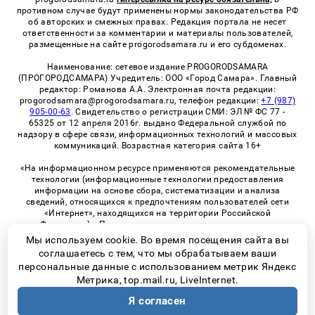
противном случае будут применены нормы законодательства РФ
об авторских и смежных правах. Редакция портала не несет
ответственности за комментарии и материалы пользователей,
размещенные на сайте progorodsamara.ru и его субдоменах.
Наименование: сетевое издание PROGORODSAMARA
(ПРОГОРОДСАМАРА) Учредитель: ООО «Город Самара». Главный
редактор: Романова А.А. Электронная почта редакции:
progorodsamara@progorodsamara.ru, телефон редакции:
+7 (987)
905-00-63
. Свидетельство о регистрации СМИ: ЭЛ № ФС 77 -
65325 от 12 апреля 2016г. выдано Федеральной службой по
надзору в сфере связи, информационных технологий и массовых
коммуникаций. Возрастная категория сайта 16+
«На информационном ресурсе применяются рекомендательные
технологии (информационные технологии предоставления
информации на основе сбора, систематизации и анализа
сведений, относящихся к предпочтениям пользователей сети
«Интернет», находящихся на территории Российской
Федерации)». Правила применения рекомендательных
технологий в виджетах рекламно-обменной сети
«СМИ2» (PDF)
Мы используем cookie. Во время посещения сайта вы
соглашаетесь с тем, что мы обрабатываем ваши
персональные данные с использованием метрик Яндекс
Метрика, top.mail.ru, LiveInternet.
© 2026 «ProGorodSamara» | Все права защищены
Я согласен
Возрастная категория сайта 16+