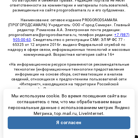
об авторских и смежных правах. Редакция портала не несет
ответственности за комментарии и материалы пользователей,
размещенные на сайте progorodsamara.ru и его субдоменах.
Наименование: сетевое издание PROGORODSAMARA
(ПРОГОРОДСАМАРА) Учредитель: ООО «Город Самара». Главный
редактор: Романова А.А. Электронная почта редакции:
progorodsamara@progorodsamara.ru, телефон редакции:
+7 (987)
905-00-63
. Свидетельство о регистрации СМИ: ЭЛ № ФС 77 -
65325 от 12 апреля 2016г. выдано Федеральной службой по
надзору в сфере связи, информационных технологий и массовых
коммуникаций. Возрастная категория сайта 16+
«На информационном ресурсе применяются рекомендательные
технологии (информационные технологии предоставления
информации на основе сбора, систематизации и анализа
сведений, относящихся к предпочтениям пользователей сети
«Интернет», находящихся на территории Российской
Федерации)». Правила применения рекомендательных
технологий в виджетах рекламно-обменной сети
«СМИ2» (PDF)
Мы используем cookie. Во время посещения сайта вы
соглашаетесь с тем, что мы обрабатываем ваши
персональные данные с использованием метрик Яндекс
Метрика, top.mail.ru, LiveInternet.
© 2026 «ProGorodSamara» | Все права защищены
Я согласен
Возрастная категория сайта 16+
Политика конфиденциальности