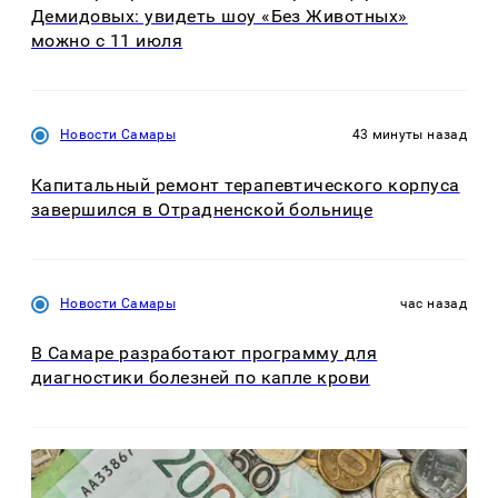
Демидовых: увидеть шоу «Без Животных»
можно с 11 июля
Новости Самары
43 минуты назад
Капитальный ремонт терапевтического корпуса
завершился в Отрадненской больнице
Новости Самары
час назад
В Самаре разработают программу для
диагностики болезней по капле крови