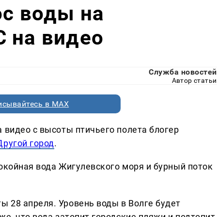
ос воды на
 на видео
Служба новостей
Автор статьи
исывайтесь в MAX
 видео с высоты птичьего полета блогер
Другой город
.
окойная вода Жигулевского моря и бурный поток
 28 апреля. Уровень воды в Волге будет
же, что вода затопит городские пляжи и подтопит