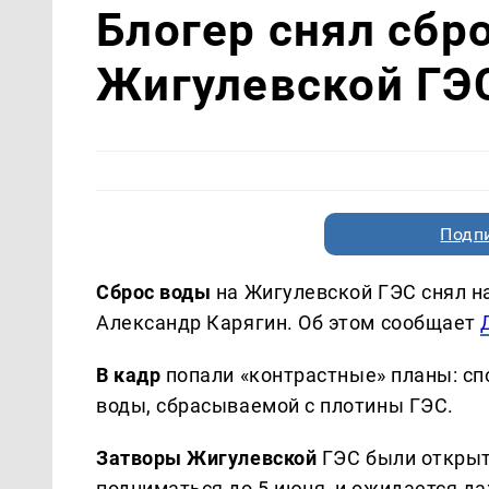
Блогер снял сбр
Жигулевской ГЭС
Подп
Сброс воды
на Жигулевской ГЭС снял на
Александр Карягин. Об этом сообщает
В кадр
попали «контрастные» планы: сп
воды, сбрасываемой с плотины ГЭС.
Затворы Жигулевской
ГЭС были открыты
подниматься до 5 июня, и ожидается да