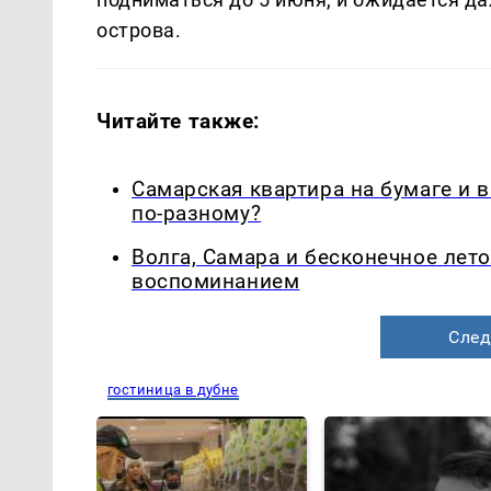
острова.
Читайте также:
Самарская квартира на бумаге и 
по-разному?
Волга, Самара и бесконечное лето
воспоминанием
След
гостиница в дубне