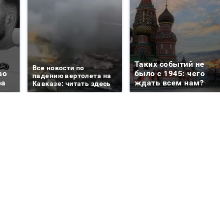
Таких событий не
Все новости по
во
было с 1945: чего
падению вертолета на
ра
ждать всем нам?
Кавказе: читать здесь