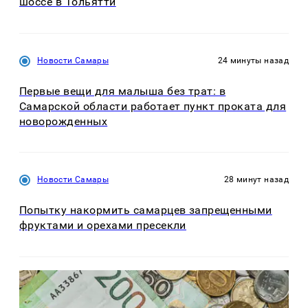
шоссе в Тольятти
Новости Самары
24 минуты назад
Первые вещи для малыша без трат: в
Самарской области работает пункт проката для
новорожденных
Новости Самары
28 минут назад
Попытку накормить самарцев запрещенными
фруктами и орехами пресекли