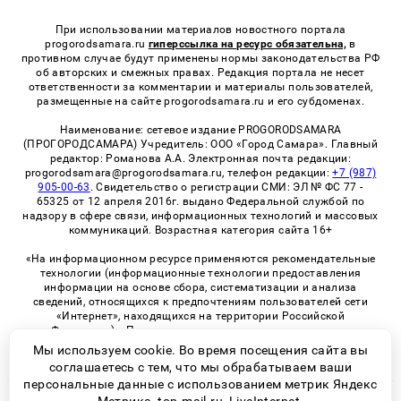
При использовании материалов новостного портала
progorodsamara.ru
гиперссылка на ресурс обязательна,
в
противном случае будут применены нормы законодательства РФ
об авторских и смежных правах. Редакция портала не несет
ответственности за комментарии и материалы пользователей,
размещенные на сайте progorodsamara.ru и его субдоменах.
Наименование: сетевое издание PROGORODSAMARA
(ПРОГОРОДСАМАРА) Учредитель: ООО «Город Самара». Главный
редактор: Романова А.А. Электронная почта редакции:
progorodsamara@progorodsamara.ru, телефон редакции:
+7 (987)
905-00-63
. Свидетельство о регистрации СМИ: ЭЛ № ФС 77 -
65325 от 12 апреля 2016г. выдано Федеральной службой по
надзору в сфере связи, информационных технологий и массовых
коммуникаций. Возрастная категория сайта 16+
«На информационном ресурсе применяются рекомендательные
технологии (информационные технологии предоставления
информации на основе сбора, систематизации и анализа
сведений, относящихся к предпочтениям пользователей сети
«Интернет», находящихся на территории Российской
Федерации)». Правила применения рекомендательных
технологий в виджетах рекламно-обменной сети
«СМИ2» (PDF)
Мы используем cookie. Во время посещения сайта вы
соглашаетесь с тем, что мы обрабатываем ваши
персональные данные с использованием метрик Яндекс