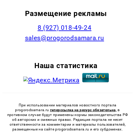
Размещение рекламы
8 (927) 018-49-24
sales@progorodsamara.ru
Наша статистика
При использовании материалов новостного портала
progorodsamara.ru
гиперссылка на ресурс обязательна,
в
противном случае будут применены нормы законодательства РФ
об авторских и смежных правах. Редакция портала не несет
ответственности за комментарии и материалы пользователей,
размещенные на сайте progorodsamara.ru и его субдоменах.