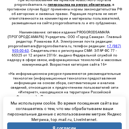
progorodsamara.ru
гиперссылка на ресурс обязательна,
в
противном случае будут применены нормы законодательства РФ
об авторских и смежных правах. Редакция портала не несет
ответственности за комментарии и материалы пользователей,
размещенные на сайте progorodsamara.ru и его субдоменах.
Наименование: сетевое издание PROGORODSAMARA
(ПРОГОРОДСАМАРА) Учредитель: ООО «Город Самара». Главный
редактор: Романова А.А. Электронная почта редакции:
progorodsamara@progorodsamara.ru, телефон редакции:
+7 (987)
905-00-63
. Свидетельство о регистрации СМИ: ЭЛ № ФС 77 -
65325 от 12 апреля 2016г. выдано Федеральной службой по
надзору в сфере связи, информационных технологий и массовых
коммуникаций. Возрастная категория сайта 16+
«На информационном ресурсе применяются рекомендательные
технологии (информационные технологии предоставления
информации на основе сбора, систематизации и анализа
сведений, относящихся к предпочтениям пользователей сети
«Интернет», находящихся на территории Российской
Федерации)». Правила применения рекомендательных
технологий в виджетах рекламно-обменной сети
«СМИ2» (PDF)
Мы используем cookie. Во время посещения сайта вы
соглашаетесь с тем, что мы обрабатываем ваши
персональные данные с использованием метрик Яндекс
Метрика, top.mail.ru, LiveInternet.
© 2026 «ProGorodSamara» | Все права защищены
Я согласен
Возрастная категория сайта 16+