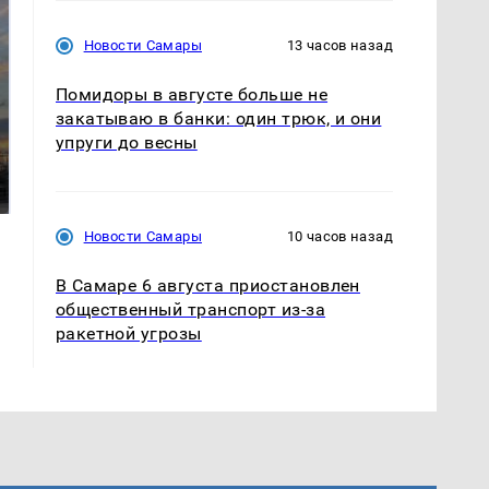
Новости Самары
13 часов назад
Помидоры в августе больше не
закатываю в банки: один трюк, и они
СМИ: В Химках на
упруги до весны
полицейскую
В магазинах России
машину напали и
ажиотаж из-за этого
подожгли.
продукта: что купить?
Новости Самары
10 часов назад
В Самаре 6 августа приостановлен
общественный транспорт из-за
ракетной угрозы