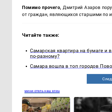
Помимо прочего,
Дмитрий Азаров пору
от граждан, являющихся старшими по и
Читайте также:
Самарская квартира на бумаге и 
по-разному?
Самара вошла в топ городов Пово
След
мини-отель наш елец