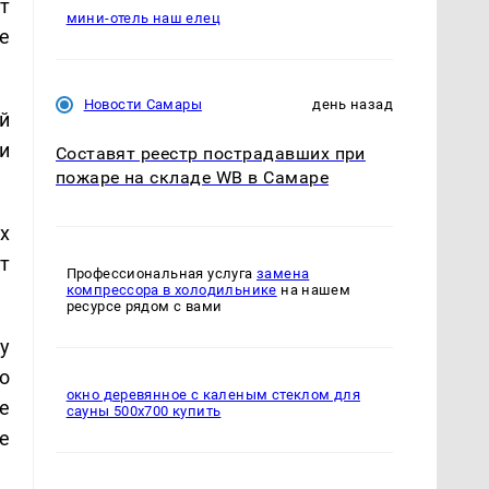
т
мини-отель наш елец
е
Новости Самары
день назад
й
и
Составят реестр пострадавших при
пожаре на складе WB в Самаре
х
т
Профессиональная услуга
замена
компрессора в холодильнике
на нашем
ресурсе рядом с вами
у
о
окно деревянное с каленым стеклом для
е
сауны 500х700 купить
е