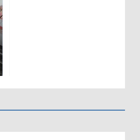
Не ешьте эту
В ОАЭ произошло
готовую еду из
жестокое убийство
магазина: список
криптомиллионера