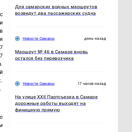
Для самарских водных маршрутов
возведут два пассажирских судна
с
и
в
я
Новости Самары
день назад
7
Маршрут № 46 в Самаре вновь
7
остался без перевозчика
.
й
.
Новости Самары
17 часов назад
.
На улице XXII Партсъезда в Самаре
дорожные работы выходят на
финишную прямую
о
м