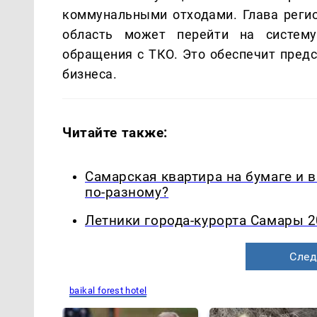
коммунальными отходами. Глава регио
область может перейти на систему
обращения с ТКО. Это обеспечит предс
бизнеса.
Читайте также:
Самарская квартира на бумаге и 
по-разному?
Летники города-курорта Самары 2
След
baikal forest hotel