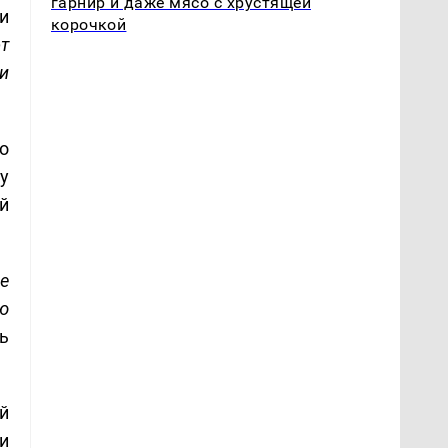
гарнир и даже мясо с хрустящей
и
корочкой
т
и
о
у
й
е
ю
ь
й
и