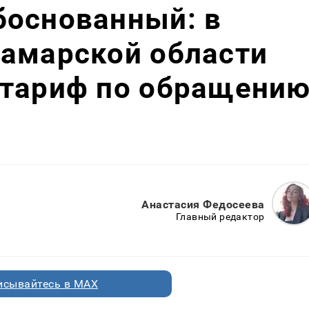
боснованный: в
Самарской области
 тариф по обращени
Анастасия Федосеева
Главный редактор
исывайтесь в MAX