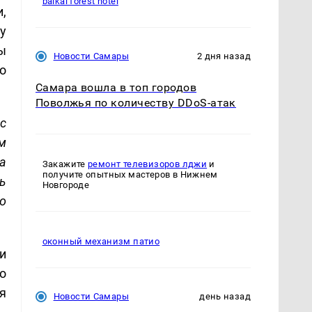
baikal forest hotel
,
у
ы
Новости Самары
2 дня назад
о
Самара вошла в топ городов
Поволжья по количеству DDoS-атак
с
м
а
Закажите
ремонт телевизоров лджи
и
получите опытных мастеров в Нижнем
ь
Новгороде
о
оконный механизм патио
и
о
я
Новости Самары
день назад