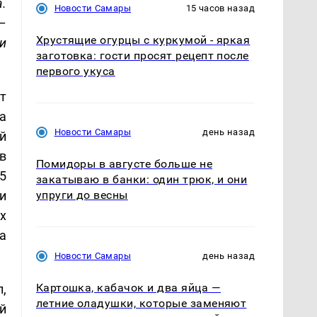
.
Новости Самары
15 часов назад
–
Хрустящие огурцы с куркумой - яркая
и
заготовка: гости просят рецепт после
первого укуса
т
а
Новости Самары
день назад
й
в
Помидоры в августе больше не
5
закатываю в банки: один трюк, и они
и
упруги до весны
х
а
Новости Самары
день назад
Картошка, кабачок и два яйца —
,
летние оладушки, которые заменяют
й