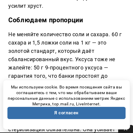
усилит хруст.
Соблюдаем пропорции
Не меняйте количество соли и сахара. 60 г
сахара и 1,5 ложки соли на 1 кг — это
золотой стандарт, который даёт
сбалансированный вкус. Уксуса тоже не
жалейте: 50 г 9-процентного уксуса —
гарантия того, что банки простоят до
весны.
Мы используем cookie. Во время посещения сайта вы
соглашаетесь с тем, что мы обрабатываем ваши
Не пренебрегайте стерилизацией
персональные данные с использованием метрик Яндекс
Метрика, top.mail.ru, LiveInternet.
Многие думают, что можно залить огурцы
Я согласен
кипятком и закатать. Для этого рецепта
стерилизация обязательна. Она убивает