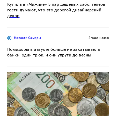
Купила в «Чижике» 5 пар дешёвых сабо: теперь
гости думают, что это дорогой дизайнерский
декор
Новости Самары
2 часа назад
Помидоры в августе больше не закатываю в
банки: один трюк, и они упруги до весны