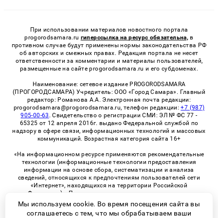
При использовании материалов новостного портала
progorodsamara.ru
гиперссылка на ресурс обязательна,
в
противном случае будут применены нормы законодательства РФ
об авторских и смежных правах. Редакция портала не несет
ответственности за комментарии и материалы пользователей,
размещенные на сайте progorodsamara.ru и его субдоменах.
Наименование: сетевое издание PROGORODSAMARA
(ПРОГОРОДСАМАРА) Учредитель: ООО «Город Самара». Главный
редактор: Романова А.А. Электронная почта редакции:
progorodsamara@progorodsamara.ru, телефон редакции:
+7 (987)
905-00-63
. Свидетельство о регистрации СМИ: ЭЛ № ФС 77 -
65325 от 12 апреля 2016г. выдано Федеральной службой по
надзору в сфере связи, информационных технологий и массовых
коммуникаций. Возрастная категория сайта 16+
«На информационном ресурсе применяются рекомендательные
технологии (информационные технологии предоставления
информации на основе сбора, систематизации и анализа
сведений, относящихся к предпочтениям пользователей сети
«Интернет», находящихся на территории Российской
Федерации)». Правила применения рекомендательных
технологий в виджетах рекламно-обменной сети
«СМИ2» (PDF)
Мы используем cookie. Во время посещения сайта вы
соглашаетесь с тем, что мы обрабатываем ваши