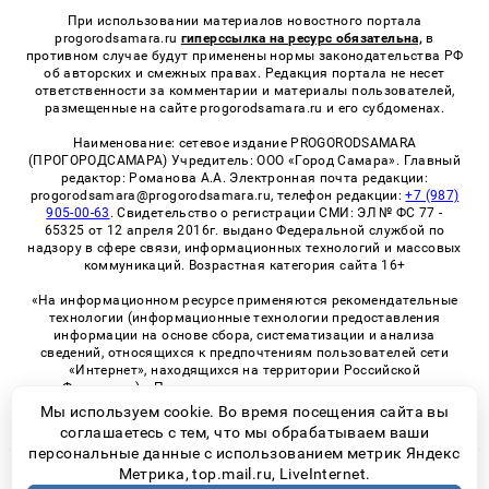
При использовании материалов новостного портала
progorodsamara.ru
гиперссылка на ресурс обязательна,
в
противном случае будут применены нормы законодательства РФ
об авторских и смежных правах. Редакция портала не несет
ответственности за комментарии и материалы пользователей,
размещенные на сайте progorodsamara.ru и его субдоменах.
Наименование: сетевое издание PROGORODSAMARA
(ПРОГОРОДСАМАРА) Учредитель: ООО «Город Самара». Главный
редактор: Романова А.А. Электронная почта редакции:
progorodsamara@progorodsamara.ru, телефон редакции:
+7 (987)
905-00-63
. Свидетельство о регистрации СМИ: ЭЛ № ФС 77 -
65325 от 12 апреля 2016г. выдано Федеральной службой по
надзору в сфере связи, информационных технологий и массовых
коммуникаций. Возрастная категория сайта 16+
«На информационном ресурсе применяются рекомендательные
технологии (информационные технологии предоставления
информации на основе сбора, систематизации и анализа
сведений, относящихся к предпочтениям пользователей сети
«Интернет», находящихся на территории Российской
Федерации)». Правила применения рекомендательных
технологий в виджетах рекламно-обменной сети
«СМИ2» (PDF)
Мы используем cookie. Во время посещения сайта вы
соглашаетесь с тем, что мы обрабатываем ваши
персональные данные с использованием метрик Яндекс
Метрика, top.mail.ru, LiveInternet.
© 2026 «ProGorodSamara» | Все права защищены