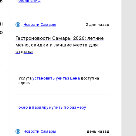
ь
отель элиф
н
Новости Самары
2 дня назад
о
Гастроновости Самары 2026: летние
меню, скидки и лучшие места для
отдыха
Услуга
установить унитаз цена
доступна
здесь
окно в парилку купить по размеру
Новости Самары
день назад