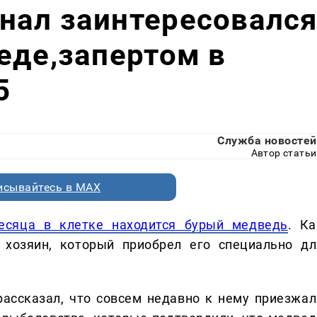
нал заинтересовалс
еде,запертом в
5
Служба новостей
Автор статьи
исывайтесь в MAX
есяца в клетке находится бурый медведь
. Ка
 хозяин, который приобрел его специально дл
рассказал, что совсем недавно к нему приезжал