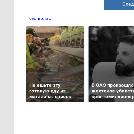
След
отель элиф
Не ешьте эту
В ОАЭ произошло
готовую еду из
жестокое убийст
магазина: список
криптомиллионе