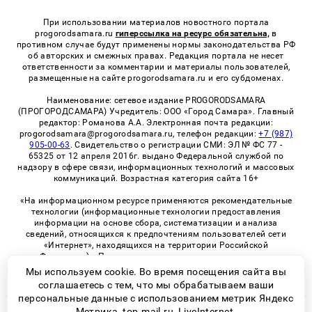
При использовании материалов новостного портала
progorodsamara.ru
гиперссылка на ресурс обязательна,
в
противном случае будут применены нормы законодательства РФ
об авторских и смежных правах. Редакция портала не несет
ответственности за комментарии и материалы пользователей,
размещенные на сайте progorodsamara.ru и его субдоменах.
Наименование: сетевое издание PROGORODSAMARA
(ПРОГОРОДСАМАРА) Учредитель: ООО «Город Самара». Главный
редактор: Романова А.А. Электронная почта редакции:
progorodsamara@progorodsamara.ru, телефон редакции:
+7 (987)
905-00-63
. Свидетельство о регистрации СМИ: ЭЛ № ФС 77 -
65325 от 12 апреля 2016г. выдано Федеральной службой по
надзору в сфере связи, информационных технологий и массовых
коммуникаций. Возрастная категория сайта 16+
«На информационном ресурсе применяются рекомендательные
технологии (информационные технологии предоставления
информации на основе сбора, систематизации и анализа
сведений, относящихся к предпочтениям пользователей сети
«Интернет», находящихся на территории Российской
Федерации)». Правила применения рекомендательных
технологий в виджетах рекламно-обменной сети
«СМИ2» (PDF)
Мы используем cookie. Во время посещения сайта вы
соглашаетесь с тем, что мы обрабатываем ваши
персональные данные с использованием метрик Яндекс
Метрика, top.mail.ru, LiveInternet.