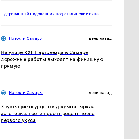
деревянный подоконник под сталинские окна
Новости Самары
день назад
На улице XXII Партсъезда в Самаре
дорожные работы выходят на финишную
прямую
Новости Самары
день назад
Хрустящие огурцы с куркумой - яркая
заготовка: гости просят рецепт после
первого укуса