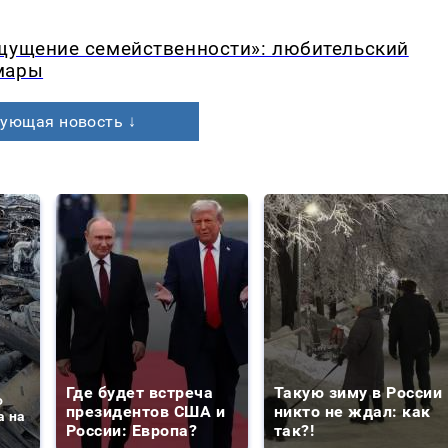
ощущение семейственности»: любительский
мары
ующая новость ↓
Где будет встреча
Такую зиму в России
о
президентов США и
никто не ждал: как
а на
России: Европа?
так?!