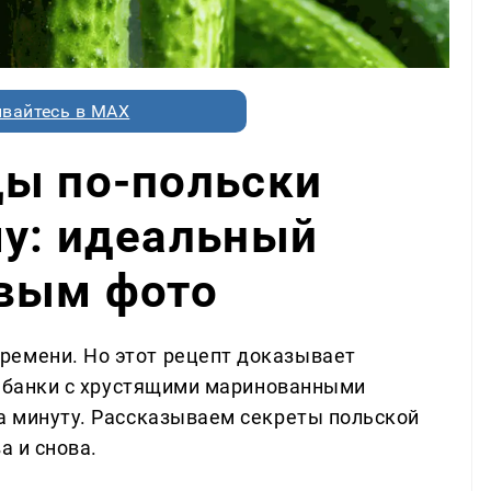
вайтесь в MAX
цы по-польски
му: идеальный
овым фото
ремени. Но этот рецепт доказывает
вы банки с хрустящими маринованными
за минуту. Рассказываем секреты польской
а и снова.