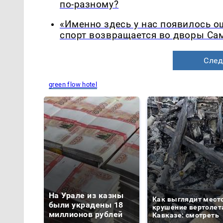
по-разному?
«Именно здесь у нас появилось 
спорт возвращается во дворы Са
След
green flow hotel
На Урале из казны
Как выглядит мест
были украдены 18
крушение вертолет
миллионов рублей
Кавказе: смотреть