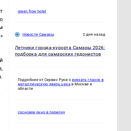
т
green flow hotel
о
м
Новости Самары
2 дня назад
»
Летники города-курорта Самары 2026:
подборка для самарских гедонистов
й
,
.
Подробнее от Сервис Руки о
врезать глазок в
металлическую дверь цена
в Москве и
области
сосновое окно в парилку