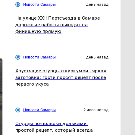
Новости Самары
день назад
На улице XXII Партсъезда в Самаре
дорожные работы выходят на
финишную прямую
Новости Самары
день назад
Хрустящие огурцы с куркумой - яркая
заготовка: гости просят рецепт после
первого укуса
Новости Самары
2 часа назад
Не ешьте эту
В ОАЭ произошло
Огурцы по‑польски дольками:
готовую еду из
жестокое убийство
магазина: список
криптомиллионера
простой рецепт, который всегда