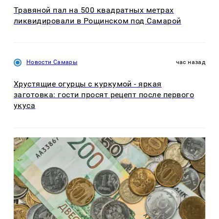
Травяной пал на 500 квадратных метрах
ликвидировали в Рощинском под Самарой
Новости Самары
час назад
Хрустящие огурцы с куркумой - яркая
заготовка: гости просят рецепт после первого
укуса