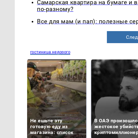
Самарская квартира на бумаге и 
по-разному?
Все для мам (и пап): полезные с
След
гостиница недорого
Не ешьте эту
В ОАЭ произошло
готовую еду из
жестокое убийст
магазина: список
криптомиллионе