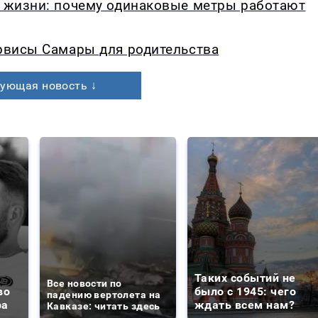
в жизни: почему одинаковые метры работают
ервисы Самары для родительства
ующая новость ↓
Таких событий не
Все новости по
во
было с 1945: чего
падению вертолета на
ра
ждать всем нам?
Кавказе: читать здесь