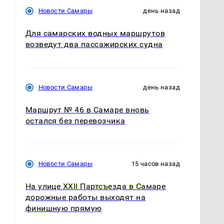
Новости Самары
день назад
Для самарских водных маршрутов
возведут два пассажирских судна
Новости Самары
день назад
Маршрут № 46 в Самаре вновь
остался без перевозчика
Новости Самары
15 часов назад
На улице XXII Партсъезда в Самаре
дорожные работы выходят на
финишную прямую