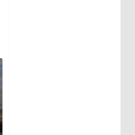
СМИ: В Химках на
полицейскую
В магазинах России
машину напали и
ажиотаж из-за этого
подожгли.
продукта: что купить?