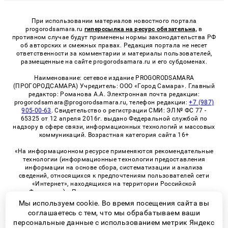
При использовании материалов новостного портала
progorodsamara.ru
гиперссылка на ресурс обязательна,
в
противном случае будут применены нормы законодательства РФ
об авторских и смежных правах. Редакция портала не несет
ответственности за комментарии и материалы пользователей,
размещенные на сайте progorodsamara.ru и его субдоменах.
Наименование: сетевое издание PROGORODSAMARA
(ПРОГОРОДСАМАРА) Учредитель: ООО «Город Самара». Главный
редактор: Романова А.А. Электронная почта редакции:
progorodsamara@progorodsamara.ru, телефон редакции:
+7 (987)
905-00-63
. Свидетельство о регистрации СМИ: ЭЛ № ФС 77 -
65325 от 12 апреля 2016г. выдано Федеральной службой по
надзору в сфере связи, информационных технологий и массовых
коммуникаций. Возрастная категория сайта 16+
«На информационном ресурсе применяются рекомендательные
технологии (информационные технологии предоставления
информации на основе сбора, систематизации и анализа
сведений, относящихся к предпочтениям пользователей сети
«Интернет», находящихся на территории Российской
Федерации)». Правила применения рекомендательных
технологий в виджетах рекламно-обменной сети
«СМИ2» (PDF)
Мы используем cookie. Во время посещения сайта вы
соглашаетесь с тем, что мы обрабатываем ваши
персональные данные с использованием метрик Яндекс