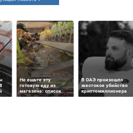
ы
Не ешьте эту
В ОАЭ произошло
8
готовую еду из
жестокое убийство
й
магазина: список
криптомиллионера