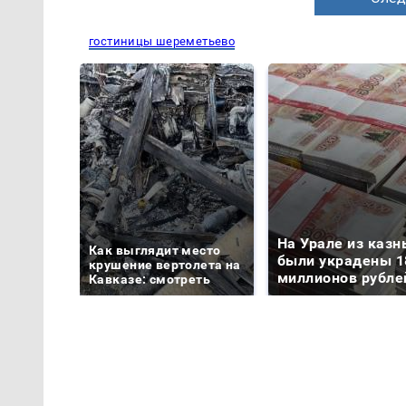
гостиницы шереметьево
На Урале из казн
Как выглядит место
были украдены 1
крушение вертолета на
миллионов рубле
Кавказе: смотреть