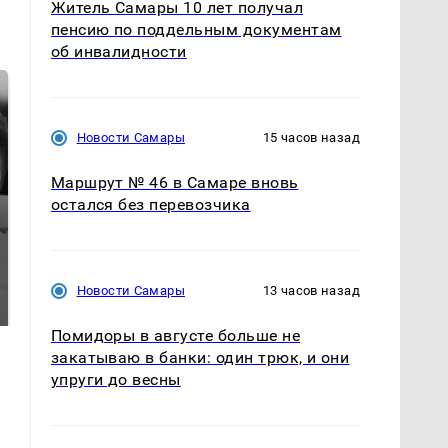
Житель Самары 10 лет получал
пенсию по поддельным документам
об инвалидности
Новости Самары
15 часов назад
Маршрут № 46 в Самаре вновь
остался без перевозчика
Таких событий не
Все новости по
было с 1945: чего
Новости Самары
13 часов назад
падению вертолета на
ждать всем нам?
Кавказе: читать здесь
Помидоры в августе больше не
закатываю в банки: один трюк, и они
упруги до весны