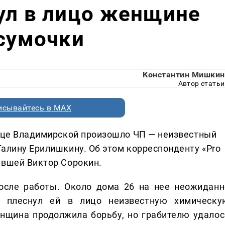
ул в лицо женщине
 сумочки
Константин Мишкин
Автор статьи
исывайтесь в MAX
лице Владимирской произошло ЧП — неизвестный
Галину Ерилишкину. Об этом корреспонденту «Pro
авшей Виктор Сорокин.
осле работы. Около дома 26 на нее неожиданн
й плеснул ей в лицо неизвестную химическу
енщина продолжила борьбу, но грабителю удалос