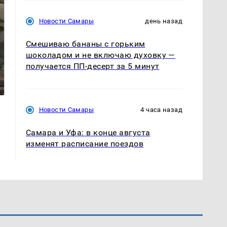
Новости Самары
день назад
Смешиваю бананы с горьким
шоколадом и не включаю духовку —
получается ПП-десерт за 5 минут
В ОАЭ произошло
Все новости по
жестокое убийство
падению вертолета на
криптомиллионера
Кавказе: читать здесь
Новости Самары
4 часа назад
Самара и Уфа: в конце августа
изменят расписание поездов