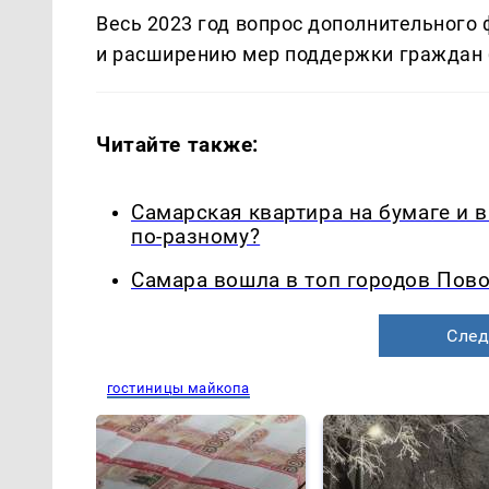
Весь 2023 год вопрос дополнительного
и расширению мер поддержки граждан 
Читайте также:
Самарская квартира на бумаге и 
по-разному?
Самара вошла в топ городов Пово
След
гостиницы майкопа