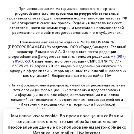
При использовании материалов новостного портала
progorodsamara.ru
гиперссылка на ресурс обязательна,
в
противном случае будут применены нормы законодательства РФ
об авторских и смежных правах. Редакция портала не несет
ответственности за комментарии и материалы пользователей,
размещенные на сайте progorodsamara.ru и его субдоменах.
Наименование: сетевое издание PROGORODSAMARA
(ПРОГОРОДСАМАРА) Учредитель: ООО «Город Самара». Главный
редактор: Романова А.А. Электронная почта редакции:
progorodsamara@progorodsamara.ru, телефон редакции:
+7 (987)
905-00-63
. Свидетельство о регистрации СМИ: ЭЛ № ФС 77 -
65325 от 12 апреля 2016г. выдано Федеральной службой по
надзору в сфере связи, информационных технологий и массовых
коммуникаций. Возрастная категория сайта 16+
«На информационном ресурсе применяются рекомендательные
технологии (информационные технологии предоставления
информации на основе сбора, систематизации и анализа
сведений, относящихся к предпочтениям пользователей сети
«Интернет», находящихся на территории Российской
Федерации)». Правила применения рекомендательных
технологий в виджетах рекламно-обменной сети
«СМИ2» (PDF)
Мы используем cookie. Во время посещения сайта вы
соглашаетесь с тем, что мы обрабатываем ваши
персональные данные с использованием метрик Яндекс
Метрика, top.mail.ru, LiveInternet.