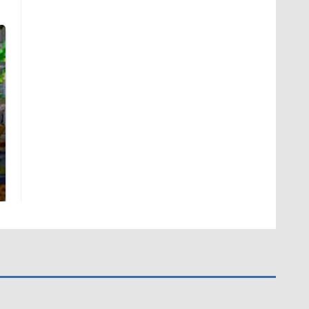
СМИ: В Химках на
полицейскую
Где будет встреча
машину напали и
президентов США и
подожгли.
России: Европа?