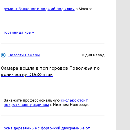
ремонт балконов и лоджий под ключ
в Москве
гостиница крым
Новости Самары
3 дня назад
Самара вошла в топ городов Поволжья по
количеству DDoS-атак
Закажите профессиональную
сколько стоит
покрыть ванну акрилом
в Нижнем Новгороде
окна деревянные с форточкой двухрамные от