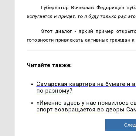
Губернатор Вячеслав Федорищев пу
испугается и придет, то я буду только рад эт
Этот диалог - яркий пример открыто
готовности привлекать активных граждан к
Читайте также:
Самарская квартира на бумаге и 
по-разному?
«Именно здесь у нас появилось 
спорт возвращается во дворы Са
След