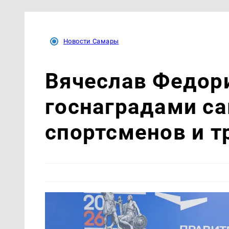
Новости Самары
Вячеслав Федор
госнаградами с
спортсменов и т