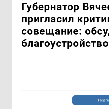
Губернатор Вяч
пригласил крити
совещание: обс
благоустройств
Подп