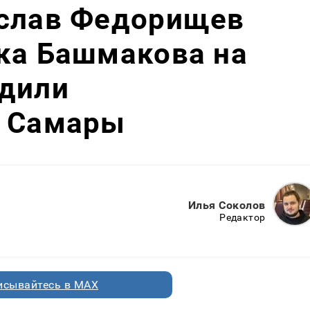
еслав Федорищев
ка Башмакова на
удили
о Самары
Илья Соколов
Редактор
исывайтесь в MAX