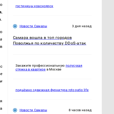
о
гостиницы красноярск
а
,
.
Новости Самары
3 дня назад
ю
Самара вошла в топ городов
на
Поволжья по количеству DDoS-атак
в
Закажите профессиональную
полусухая
 с
стяжка в квартире
в Москве
не
ми
подьёмно сдвижная фурнитура roto patio life
ля
на
Новости Самары
8 часов назад