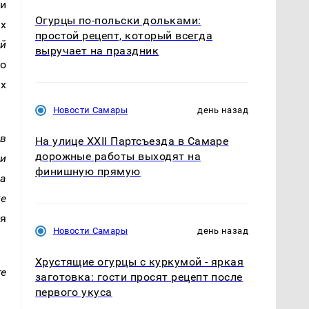
 и
Огурцы по‑польски дольками:
ых
простой рецепт, который всегда
й
выручает на праздник
го
ых
Новости Самары
день назад
ов
На улице XXII Партсъезда в Самаре
дорожные работы выходят на
ли
финишную прямую
ла
же
ля
Новости Самары
день назад
Хрустящие огурцы с куркумой - яркая
те
заготовка: гости просят рецепт после
первого укуса