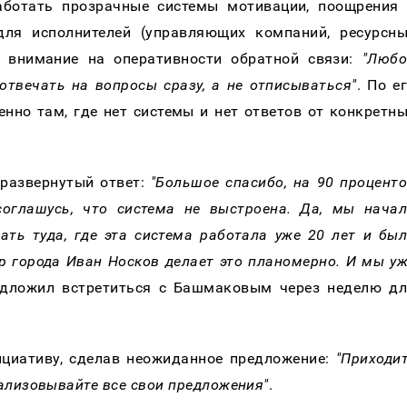
аботать прозрачные системы мотивации, поощрения
для исполнителей (управляющих компаний, ресурсн
л внимание на оперативности обратной связи:
"Любо
 отвечать на вопросы сразу, а не отписываться"
. По е
енно там, где нет системы и нет ответов от конкретн
 развернутый ответ:
"Большое спасибо, на 90 процент
оглашусь, что система не выстроена. Да, мы нача
ать туда, где эта система работала уже 20 лет и бы
р города Иван Носков делает это планомерно. И мы у
редложил встретиться с Башмаковым через неделю д
циативу, сделав неожиданное предложение:
"Приходи
реализовывайте все свои предложения"
.