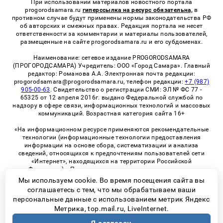
При использовании материалов новостного портала
progorodsamara.ru
гиперссылка на ресурс обязательна,
в
противном случае будут применены нормы законодательства РФ
об авторских и смежных правах. Редакция портала не несет
ответственности за комментарии и материалы пользователей,
размещенные на сайте progorodsamara.ru и его субдоменах.
Наименование: сетевое издание PROGORODSAMARA
(ПРОГОРОДСАМАРА) Учредитель: ООО «Город Самара». Главный
редактор: Романова А.А. Электронная почта редакции:
progorodsamara@progorodsamara.ru, телефон редакции:
+7 (987)
905-00-63
. Свидетельство о регистрации СМИ: ЭЛ № ФС 77 -
65325 от 12 апреля 2016г. выдано Федеральной службой по
надзору в сфере связи, информационных технологий и массовых
коммуникаций. Возрастная категория сайта 16+
«На информационном ресурсе применяются рекомендательные
технологии (информационные технологии предоставления
информации на основе сбора, систематизации и анализа
сведений, относящихся к предпочтениям пользователей сети
«Интернет», находящихся на территории Российской
Федерации)». Правила применения рекомендательных
технологий в виджетах рекламно-обменной сети
«СМИ2» (PDF)
Мы используем cookie. Во время посещения сайта вы
соглашаетесь с тем, что мы обрабатываем ваши
персональные данные с использованием метрик Яндекс
Метрика, top.mail.ru, LiveInternet.
© 2026 «ProGorodSamara» | Все права защищены