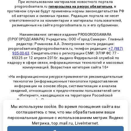
При использовании материалов новостного портала
progorodsamara.ru
гиперссылка на ресурс обязательна,
в
противном случае будут применены нормы законодательства РФ
об авторских и смежных правах. Редакция портала не несет
ответственности за комментарии и материалы пользователей,
размещенные на сайте progorodsamara.ru и его субдоменах.
Наименование: сетевое издание PROGORODSAMARA
(ПРОГОРОДСАМАРА) Учредитель: ООО «Город Самара». Главный
редактор: Романова А.А. Электронная почта редакции:
progorodsamara@progorodsamara.ru, телефон редакции:
+7 (987)
905-00-63
. Свидетельство о регистрации СМИ: ЭЛ № ФС 77 -
65325 от 12 апреля 2016г. выдано Федеральной службой по
надзору в сфере связи, информационных технологий и массовых
коммуникаций. Возрастная категория сайта 16+
«На информационном ресурсе применяются рекомендательные
технологии (информационные технологии предоставления
информации на основе сбора, систематизации и анализа
сведений, относящихся к предпочтениям пользователей сети
«Интернет», находящихся на территории Российской
Федерации)». Правила применения рекомендательных
технологий в виджетах рекламно-обменной сети
«СМИ2» (PDF)
Мы используем cookie. Во время посещения сайта вы
соглашаетесь с тем, что мы обрабатываем ваши
персональные данные с использованием метрик Яндекс
Метрика, top.mail.ru, LiveInternet.
© 2026 «ProGorodSamara» | Все права защищены