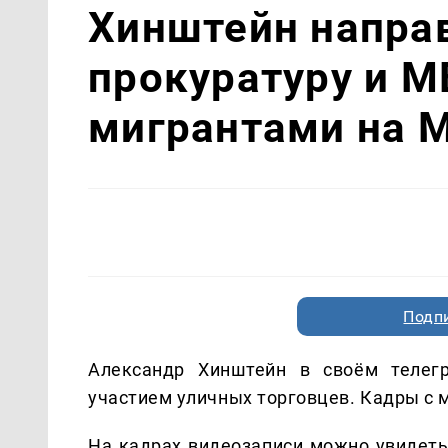
Хинштейн напра
прокуратуру и М
мигрантами на 
Подп
Александр Хинштейн в своём телегр
участием уличных торговцев. Кадры с м
На кадрах видеозаписи можно увидеть