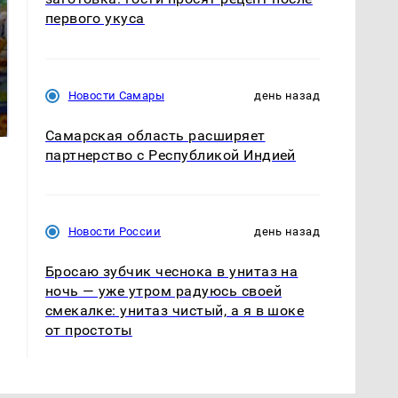
первого укуса
СМИ: В Химках на
полицейскую
Где будет встреча
Новости Самары
день назад
машину напали и
президентов США и
подожгли.
России: Европа?
Самарская область расширяет
партнерство с Республикой Индией
Новости России
день назад
Бросаю зубчик чеснока в унитаз на
ночь — уже утром радуюсь своей
смекалке: унитаз чистый, а я в шоке
от простоты