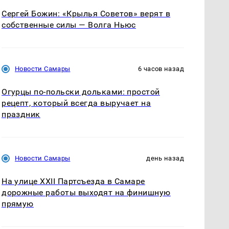
Сергей Божин: «Крылья Советов» верят в
собственные силы — Волга Ньюс
Новости Самары
6 часов назад
Огурцы по‑польски дольками: простой
рецепт, который всегда выручает на
праздник
Новости Самары
день назад
На улице XXII Партсъезда в Самаре
дорожные работы выходят на финишную
прямую