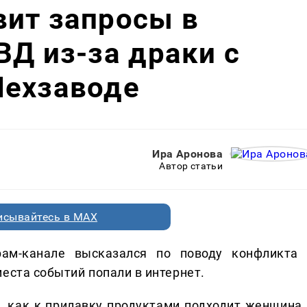
вит запросы в
ВД из-за драки с
Мехзаводе
Ира Аронова
Автор статьи
исывайтесь в MAX
ам-канале высказался по поводу конфликта 
еста событий попали в интернет.
, как к прилавку продуктами подходит женщина 