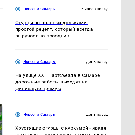
Новости Самары
6 часов назад
Огурцы по‑польски дольками:
простой рецепт, который всегда
выручает на праздник
Новости Самары
день назад
На улице XXII Партсъезда в Самаре
дорожные работы выходят на
финишную прямую
Новости Самары
день назад
Хрустящие огурцы с куркумой - яркая
заготовка: гости просят рецепт после