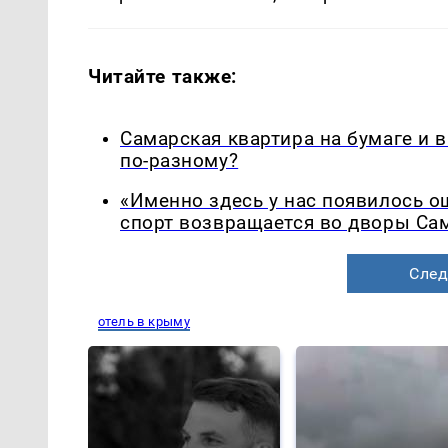
Читайте также:
Самарская квартира на бумаге и 
по-разному?
«Именно здесь у нас появилось 
спорт возвращается во дворы Са
След
отель в крыму