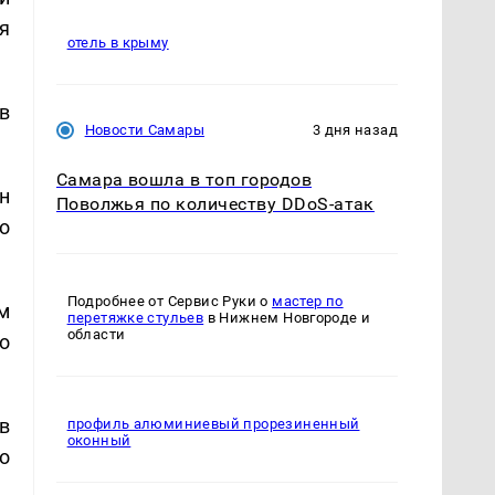
я
отель в крыму
в
Новости Самары
3 дня назад
Самара вошла в топ городов
н
Поволжья по количеству DDoS-атак
о
Подробнее от Сервис Руки о
мастер по
м
перетяжке стульев
в Нижнем Новгороде и
области
о
в
профиль алюминиевый прорезиненный
оконный
о