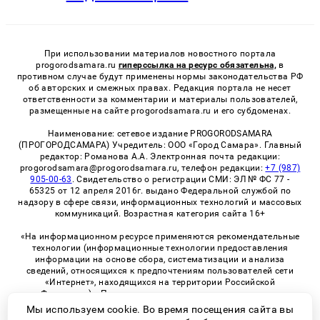
При использовании материалов новостного портала
progorodsamara.ru
гиперссылка на ресурс обязательна,
в
противном случае будут применены нормы законодательства РФ
об авторских и смежных правах. Редакция портала не несет
ответственности за комментарии и материалы пользователей,
размещенные на сайте progorodsamara.ru и его субдоменах.
Наименование: сетевое издание PROGORODSAMARA
(ПРОГОРОДСАМАРА) Учредитель: ООО «Город Самара». Главный
редактор: Романова А.А. Электронная почта редакции:
progorodsamara@progorodsamara.ru, телефон редакции:
+7 (987)
905-00-63
. Свидетельство о регистрации СМИ: ЭЛ № ФС 77 -
65325 от 12 апреля 2016г. выдано Федеральной службой по
надзору в сфере связи, информационных технологий и массовых
коммуникаций. Возрастная категория сайта 16+
«На информационном ресурсе применяются рекомендательные
технологии (информационные технологии предоставления
информации на основе сбора, систематизации и анализа
сведений, относящихся к предпочтениям пользователей сети
«Интернет», находящихся на территории Российской
Федерации)». Правила применения рекомендательных
технологий в виджетах рекламно-обменной сети
«СМИ2» (PDF)
Мы используем cookie. Во время посещения сайта вы